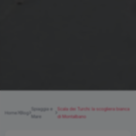
Spiaggia e
Scala dei Turchi: la scogliera bianca
Home
Blog
Mare
di Montalbano