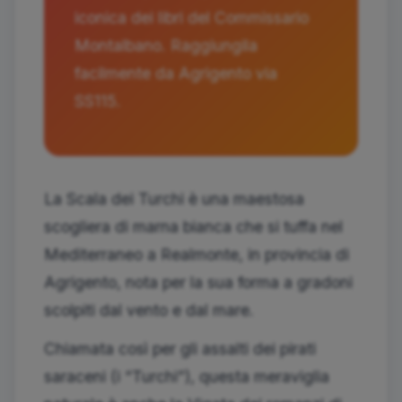
iconica dei libri del Commissario
Montalbano. Raggiungila
facilmente da Agrigento via
SS115.
La Scala dei Turchi è una maestosa
scogliera di marna bianca che si tuffa nel
Mediterraneo a Realmonte, in provincia di
Agrigento, nota per la sua forma a gradoni
scolpiti dal vento e dal mare.
Chiamata così per gli assalti dei pirati
saraceni (i “Turchi”), questa meraviglia